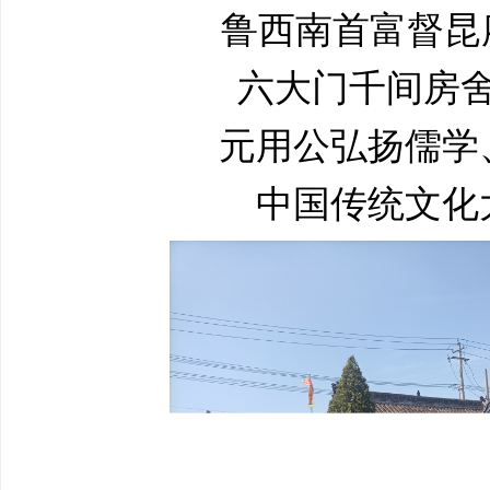
鲁西南首富督昆
六大门千间房
元用公弘扬儒学
中国传统文化