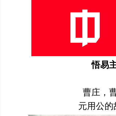
悟易
曹庄，
元用公的