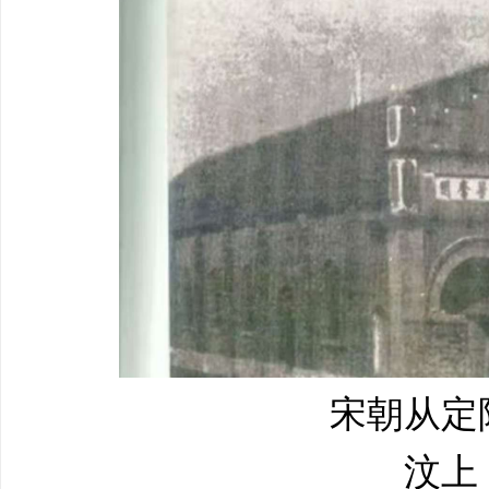
宋朝从定
汶上