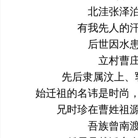
北洼张泽
有我先人的
后世因水
立村曹
先后隶属汶上、
始迁祖的名讳是时尚
兄时珍在曹姓祖
吾族曾南