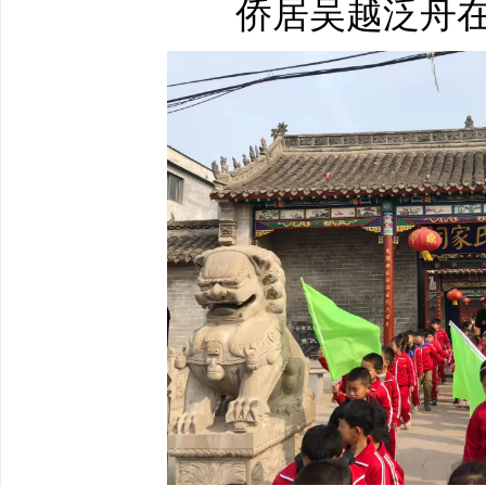
侨居吴越泛舟