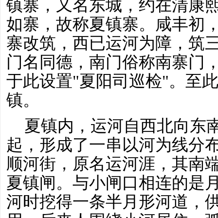
镇寨，又名东城，约在清康
如寨，故称夏镇寨。咸丰初
寨改筑，西已运河为障，筑
门名同德，南门俗称南寨门
于此设置"夏阳司巡检"。至
镇。
夏镇内，运河自西北向东
起，形成了一串以河为线分
顺河街，原名运河涯，其南
夏镇闸。与小闸口相连的是
河时挖得一条半月形河道，