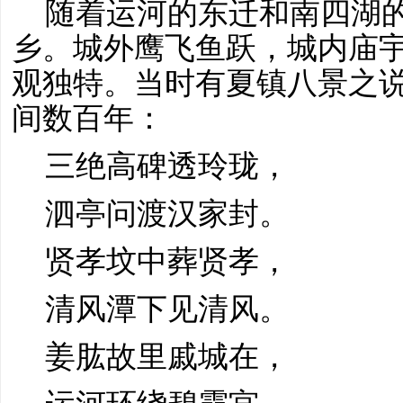
随着运河的东迁和南四湖
乡。城外鹰飞鱼跃，城内庙
观独特。当时有夏镇八景之
间数百年：
三绝高碑透玲珑，
泗亭问渡汉家封。
贤孝坟中葬贤孝，
清风潭下见清风。
姜肱故里戚城在，