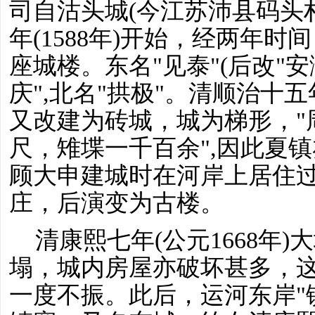
司自沽头城(今江苏沛县码头
年(1588年)开始，经两年
座城楼。东名"见泰"(后改"安澜
庆",北名"拱极"。清顺治十五年
又改建为砖城，城为梯形，"
尺，雉堞一千百余",因此夏镇
顾大申建城时在河岸上居住
庄，后演变为古楼。
清康熙七年
(公元1668年
塌，城内房屋亦破坏甚多，
一度不振。此后，运河东岸"