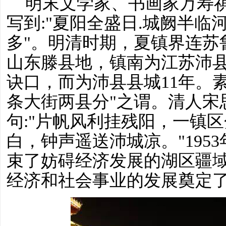
明末文学家、书画家万寿
写到
:"夏阳全盛日.城阙半
多"。明清时期，夏镇界连苏
山东滕县地，镇南为江苏沛
诀口，而为沛县县城11年。
条大街两县分"之谓。清人宋
句:"片帆风利挂残阳，一镇
白，钟声遥送沛城凉。"195
束了妨碍经济发展的湖区疆
经济和社会事业的发展奠定