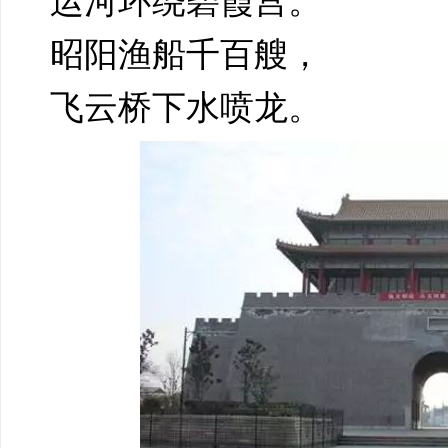
运河环绕碧霞宫。
昭阳渔船千百艘，
飞云桥下水喷龙。