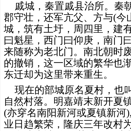
戚城，秦置戚县治所。秦
郡守壮，还军亢父、方与(今
城，筑有土圩，周四里，建
曰魁星，西门曰仰庚，南门
来随称为老北门。南北朝时
的撤销，这一区域的繁华也
东迁却为这里带来重生。
现在的部城原名夏村，也
自然村落。明嘉靖末新开夏
(亦穿名南阳新河或夏镇新河
业日趋繁荣，隆庆三年改村