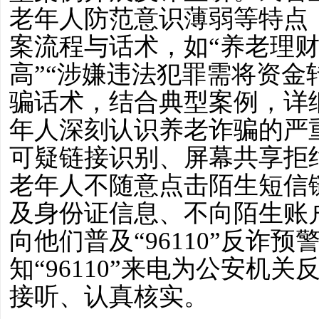
老年人防范意识薄弱等特点
案流程与话术，如
“养老理
高”“涉嫌违法犯罪需将资金
骗话术，结合典型案例，详
年人深刻认识养老诈骗的严
可疑链接识别、屏幕共享拒
老年人不随意点击陌生短信
及身份证信息、不向陌生账
向
他们
普及
“96110”反诈
知“96110”来电为公安机
接听、认真核实。