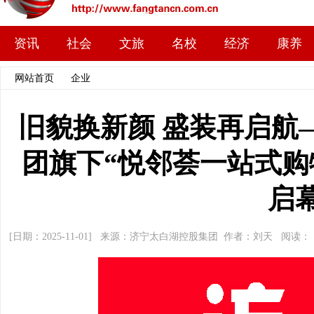
资讯
社会
文旅
名校
经济
康养
网站首页
>>
企业
>> 文章内容
旧貌换新颜 盛装再启航
团旗下“悦邻荟一站式购
启
[日期：2025-11-01] 来源：济宁太白湖控股集团 作者：刘天 阅读：