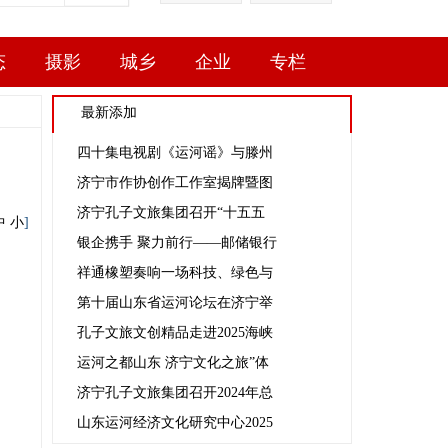
态
摄影
城乡
企业
专栏
最新添加
四十集电视剧《运河谣》与滕州
济宁市作协创作工作室揭牌暨图
济宁孔子文旅集团召开“十五五
中
小
]
银企携手 聚力前行——邮储银行
祥通橡塑奏响一场科技、绿色与
第十届山东省运河论坛在济宁举
孔子文旅文创精品走进2025海峡
运河之都山东 济宁文化之旅”体
济宁孔子文旅集团召开2024年总
山东运河经济文化研究中心2025