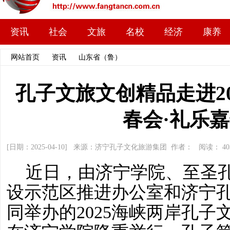
资讯
社会
文旅
名校
经济
康养
网站首页
>>
资讯
>>
山东省（鲁）
>> 文章内容
孔子文旅文创精品走进2
春会·礼乐
[日期：2025-04-10] 来源：济宁孔子文化旅游集团 作者： 阅读：
40
近日，由济宁学院、至圣
设示范区推进办公室和济宁
同举办的2025海峡两岸孔子