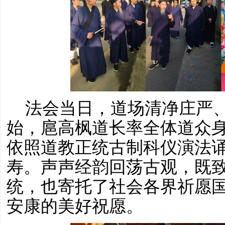
法会当日，道场清净庄严
始，扈高枫道长率全体道众
依照道教正统古制科仪演法
寿。声声经韵回荡古观，既
统，也寄托了社会各界祈愿
安康的美好祝愿。