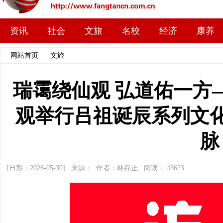
资讯
社会
文旅
名校
经济
康养
网站首页
>>
文旅
>> 文章内容
瑞霭绕仙观 弘道佑一方
观举行吕祖诞辰系列文
脉
[日期：2026-05-30] 来源： 作者：林存正 阅读：
43623