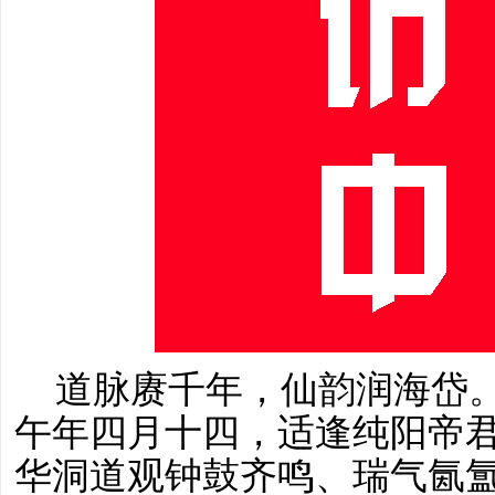
道脉赓千年，仙韵润海岱
午年四月十四，适逢纯阳帝
华洞道观钟鼓齐鸣、瑞气氤