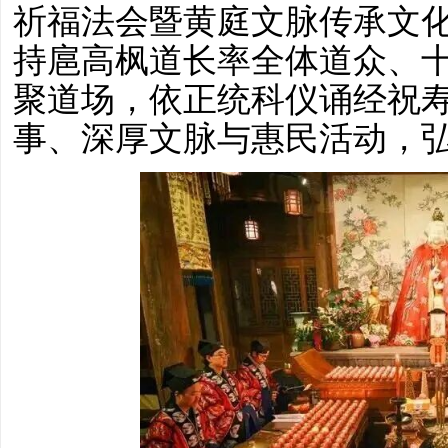
祈福法会暨黄庭文脉传承文
持扈高枫道长率全体道众、
聚道场，依正统科仪诵经祝
事、深厚文脉与惠民活动，