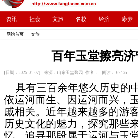
资讯
社会
文旅
名校
经济
康养
网站首页
>>
文旅
>> 文章内容
百年玉堂擦亮济
[日期：2025-01-07] 来源：山东玉堂酱园 作者： 阅读：
67465
具有三百余年悠久历史的
依运河而生、因运河而兴，
戚相关。近年越来越多的游
历史文化的魅力，探究那些
忆，追寻那段属于运河与玉