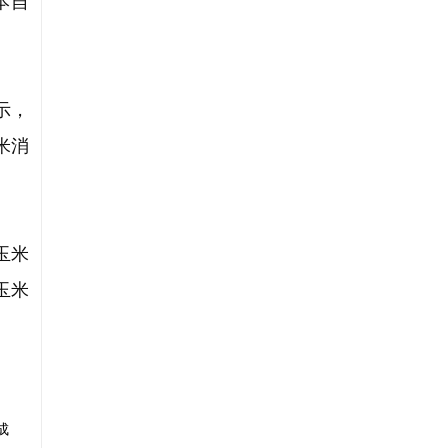
本自
示，
米消
。
玉米
玉米
成