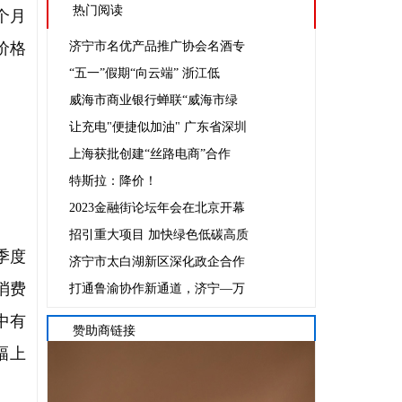
热门阅读
个月
价格
济宁市名优产品推广协会名酒专
“五一”假期“向云端” 浙江低
威海市商业银行蝉联“威海市绿
让充电"便捷似加油" 广东省深圳
上海获批创建“丝路电商”合作
特斯拉：降价！
2023金融街论坛年会在北京开幕
招引重大项目 加快绿色低碳高质
季度
济宁市太白湖新区深化政企合作
消费
打通鲁渝协作新通道，济宁—万
中有
赞助商链接
幅上