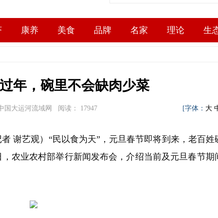
济
康养
美食
品牌
名家
理论
生
过年，碗里不会缺肉少菜
作者：中国大运河流域网 阅读：
17947
[字体：
大
者 谢艺观）“民以食为天”，元旦春节即将到来，老百姓
日，农业农村部举行新闻发布会，介绍当前及元旦春节期
。