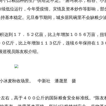
麦两个口粮品种的生产供给足不足。”唐珂表示，稻谷、小
持续低位运行，今年受疫情、灾情及资本炒作等影响，部
保持基本稳定。元旦春节期间，城乡居民碗里不会缺粮少
面积达到１７．５２亿亩，比上年增加１０５６万亩，扭
９０亿斤，比上年增加１１３亿斤，连续６年保持在１３
级巡视员陈友权介绍。
小冰麦秋收场景。 中新社 潘晟昱 摄
斤左右，高于４００公斤的国际粮食安全标准线。”陈友