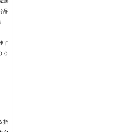
麦连
分品
油。
转了
００
权指