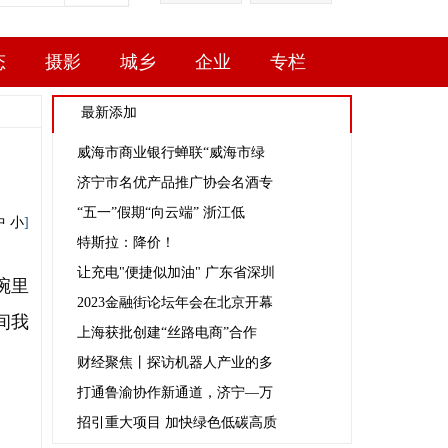
态
摄影
城乡
企业
专栏
最新添加
威海市商业银行蝉联“威海市绿
济宁市名优产品推广协会名酒专
“五一”假期“向云端” 浙江低
中
小
]
特斯拉：降价！
让充电"便捷似加油" 广东省深圳
碗里
2023金融街论坛年会在北京开幕
间我
上海获批创建“丝路电商”合作
财经聚焦丨探访机器人产业的多
打通鲁渝协作新通道，济宁—万
招引重大项目 加快绿色低碳高质