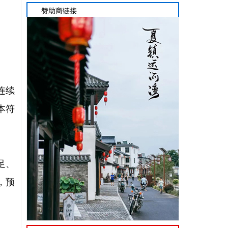
赞助商链接
连续
本符
足、
，预