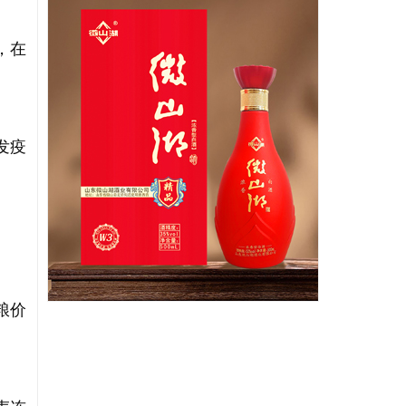
，在
发疫
粮价